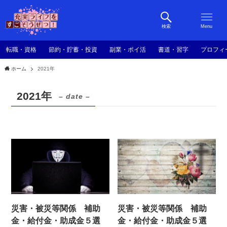
検索
Menu
転職・資格
節約・貯蓄・投資
副業・ポイ活
書道・習字
プロフィ
ホーム
2021年
2021年
– date –
災害・被災等関係 補助
災害・被災等関係 補助
金・給付金・助成金５選
金・給付金・助成金５選