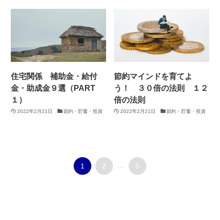
住宅関係 補助金・給付
節約マインドを育てよ
金・助成金９選（PART
う！ ３０倍の法則 １２
１）
倍の法則
2022年2月21日
節約・貯蓄・投資
2022年2月21日
節約・貯蓄・投資
1
2
...
5